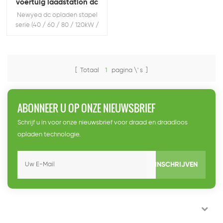
voertuig laadstation dc
lader stapel serie
Newyea dc opladen stapel
serie (40 / 60 / 80 / 120kW /
163KW / 283KW - enkel /
dubbel / Drie geweer)
[ Totaal
1
pagina \' s ]
ABONNEER U OP ONZE NIEUWSBRIEF
Schrijf u in voor onze nieuwsbrief voor draad en draadloos
opladen technologie.
INSCHRIJVEN
CONTACT MET ONS