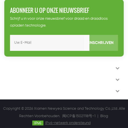
ontwikkeld door LINUX, is de
ABONNEER U OP ONZE NIEUWSBRIEF
eerste om te beseffen
naadloze toegang tot het
Schrijf u in voor onze nieuwsbrief voor draad en draadloos
Internet van dingen en smart
opladen technologie.
cities.
INSCHRIJVEN
CONTACT MET ONS
HOT TAGS
VOLG ONS
Copyright © 2026 Xiamen Newyea Science and Technology Co.,Ltd..Alle
Rechten Voorbehouden.
闽ICP备15021118号-1
|
Blog
IPv6-netwerk ondersteund