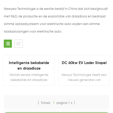
Newyea Technologie is de eerste bedrijf in China dat zich bezighoudt
met R&D, de productie en de exploitatie van draadloos en bedraad
slimme oplaadsysteem voor elektrische auto wijden aan slimme
laadoplossingen voor elektrische auto.
Intelligente bekabelde
DC 60kw EV Lader Stapel
en draadloze
geïntegreerde
World's eerste Intelligente
Newya Technologie heeft een
oplaadstapel
bekabelde en draadloze
nieuwe generatie van
geïntegreerde oplaadstapel
intelligente opladen palen
voor de nieuwe energie
ecologie. Gebaseerd op de
geïntegreerde intelligente
[ Totaal
1
pagina \' s ]
opladen van stapel
onafhankelijk onderzocht en