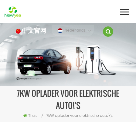
中文官网
Nederlands
7KW OPLADER VOOR ELEKTRISCHE
AUTO\'S
Thuis
/
7kW oplader voor elektrische auto\'s