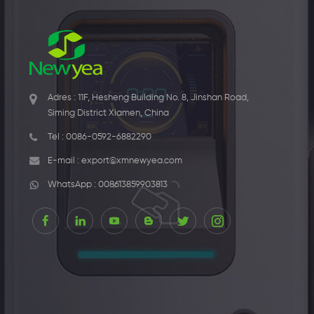
Adres : 11F, Hesheng Building No. 8, Jinshan Road,
Siming District Xiamen, China
Tel :
0086-0592-6882290
E-mail :
export@xmnewyea.com
WhatsApp :
008613859903813