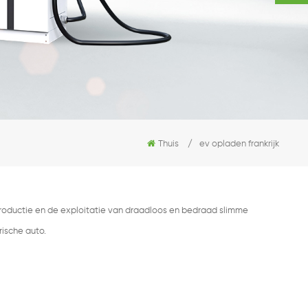
Thuis
/
ev opladen frankrijk
productie en de exploitatie van draadloos en bedraad slimme
rische auto.