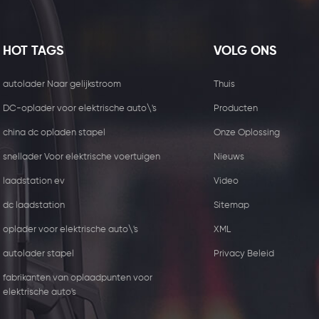
HOT TAGS
VOLG ONS
autolader Naar gelijkstroom
Thuis
DC-oplader voor elektrische auto\'s
Producten
china dc opladen stapel
Onze Oplossing
snellader Voor elektrische voertuigen
Nieuws
laadstation ev
Video
dc laadstation
Sitemap
oplader voor elektrische auto\'s
XML
15W draadloze oplader
44kw commerciële 
autolader stapel
Privacy Beleid
ontvanger
met twee Type2 aan
fabrikanten van oplaadpunten voor
elektrische auto's