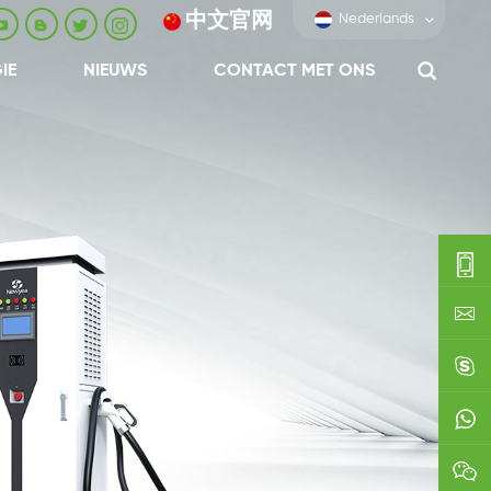
中文官网
Nederlands
IE
NIEUWS
CONTACT MET ONS
0086-
0592-
export
688229
linda03
0086138