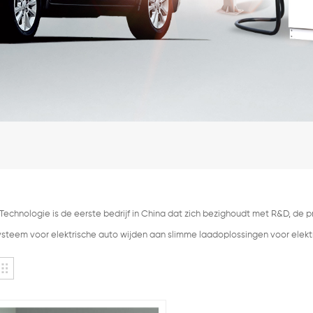
echnologie is de eerste bedrijf in China dat zich bezighoudt met R&D, de 
steem voor elektrische auto wijden aan slimme laadoplossingen voor elekt