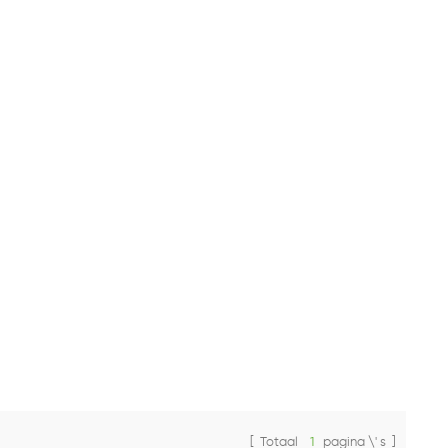
[ Totaal
1
pagina \' s ]