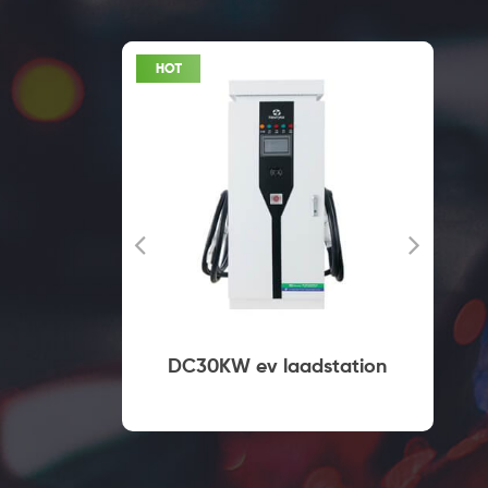
oplader
DC30KW ev laadstation
sluiting